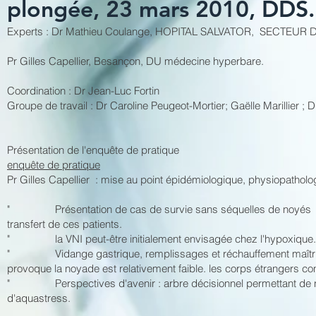
plongée, 23 mars 2010, DDS.
Experts : Dr Mathieu Coulange, HOPITAL SALVATOR, SECTEUR D
Pr Gilles Capellier, Besançon, DU médecine hyperbare.
Coordination : Dr Jean-Luc Fortin
Groupe de travail : Dr Caroline Peugeot-Mortier; Gaëlle Marillier ; Dr
Présentation de l'enquête de pratique
enquête de pratique
Pr Gilles Capellier : mise au point épidémiologique, physiopathol
" Présentation de cas de survie sans séquelles de noyés en e
transfert de ces patients.
" la VNI peut-être initialement envisagée chez l'hypoxique.
" Vidange gastrique, remplissages et réchauffement maîtrisé 
provoque la noyade est relativement faible. les corps étrangers c
" Perspectives d'avenir : arbre décisionnel permettant de ne 
d'aquastress.