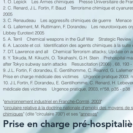
1. O. Lepick Les Armes chimiques Presse Universitaire de France
2. C. Renard, J.L. Fortin, F. Baud Terrorisme chimique et cyanu
2005
3. C. Renaudeau Les aggressifs chimiques de guerre Menace ter
4. G. Lallement, M. Ruttimann, F. Dorandeu Les neurotoxiques 
Libbey Eurotext 2005
5. A. Terril Chemical weapons in the Gulf War Strategic Review 
6. A. Lacoste et col. Identification des agents chimiques à la suit
7. DT. Lawrence and all Chemical Terrorism attacks; Update on a
8. Y. Tokuda, M. Kikuchi, O. Tokahashi, G.H. Stein Prehospital man
after Tokyo subway sarin attacks Resuscitation (2006) , 68, 193 -
9. J.L. Fortin, F. dorandeu, E. Gentilhomme, C. Reanrd, G. Lalleme
Prise en charge médicale des victimes Urgence pratique 2003, 
10. J.L Fortin, F. Dorandeu, E. Gentilhomme, C. Renard, H. Lebeve
médicale des victimes Urgence pratique, 2003, n°58, p35 - p38
"
environnement industriel en Franche-Comté, 2003
"
"
circulaire relative à la doctrine nationale d'emploi des moyens de 
chimiques
" (dite "circulaire 700") et ses "
annexes
"
Prise en charge pré-hospitali