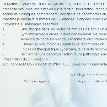
Dr Mathieu Coulange, HOPITAL SALVATOR, SECTEUR D' HYPERBARIE
précocité des mesures simples sur le terrain : hydratation, r
accidents classiques comprennent : accidents de décompression, d
l'œdème pulmonaire d'immersion… Certaines plongées "spéciales",
l'urgentiste. 6 messages essentiels :
1. Une plongée dans les règles ne met pas à l 'abri d'un a
2. Symptomatologie variée, d'évolution imprévisible, souven
3. Absence de corrélation entre la manifestation clinique et la
4. Eliminer un pneumothorax avant toute recompression.
5. En cas de thérapeutique hyperbare, le délai de recompress
6. Rechercher une décompensation d'une pathologie sous 
Présentation du Dr Coulange
Acc Plongée M Coulange 2010 SYNTHESE (powerpoint commenté) s
© Collège Franc-Comto
Mentions légales
Politique en matière 