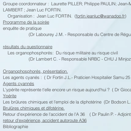
Groupe coordonnateur : Laurette PILLER; Philippe PAULIN; Je
LAMBERT ; Jean Luc FORTIN.
Organisation : Jean Luc FORTIN. (
fortin.jeanluc@wanadoo.fr
)
Programme de la soirée
enquête de pratique
(Dr Labourey J.M. - Responsable du Centre de Régulati
résultats du questionnaire
Les organophosphorés: Du risque militaire au risque civil
(Dr Lambert C. - Responsable NRBC - CHU J Minjoz - S
Organophosphorés, présentation.
Les agents cyanés : ( Dr Fortin J.L.- Praticien Hospitalier Samu 25
Agents cyannés
L'ypérite représente t'elle encore un risque aujourd'hui ? ( Dr Gi
Ypérite
Les brûlures chimiques et l'emploi de la diphotérine (Dr Bodson L
Brulûres chimiques et difotérine.
Retour d'expérience de l'accident de l'A 36 ( Dr Paulin P. - Adjoi
retour d'expérience, accident autoroute A36
Bibliographie